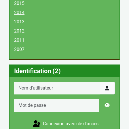
2015
2014
2013
2012
2011
2007
Identification (2)
Nom d'utilisateur
Mot de passe
Afficher l
Connexion avec clé d'accès